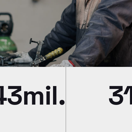
43mil.
3