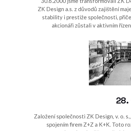
30.6.2000 jsme transformovali ZK De
ZK Design a.s. z důvodů zajištění maj
stability i prestiže společnosti, přič
akcionáři zůstali v aktivním říze
28.
Založení společnosti ZK Design, v. o. s.,
spojením firem Z+Z a K+K. Toto ro