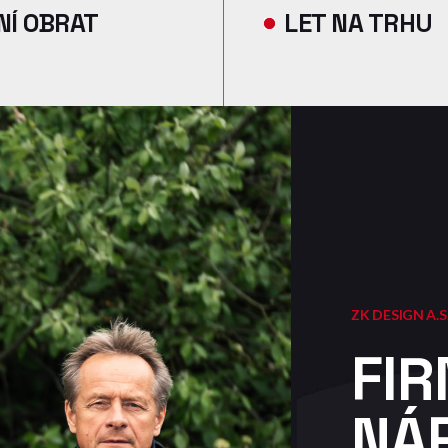
NÍ OBRAT
LET NA TRHU
ZK DESIGN A.S
FIR
NÁ