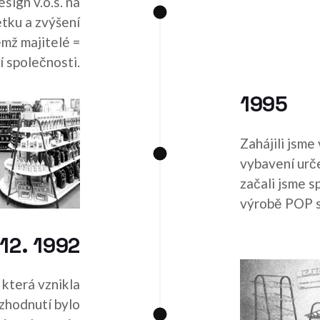
sign v.o.s. na
etku a zvýšení
emž majitelé =
ní společnosti.
1995
Zahájili jsm
vybavení urč
začali jsme s
výrobě POP s
 12. 1992
 která vznikla
zhodnutí bylo