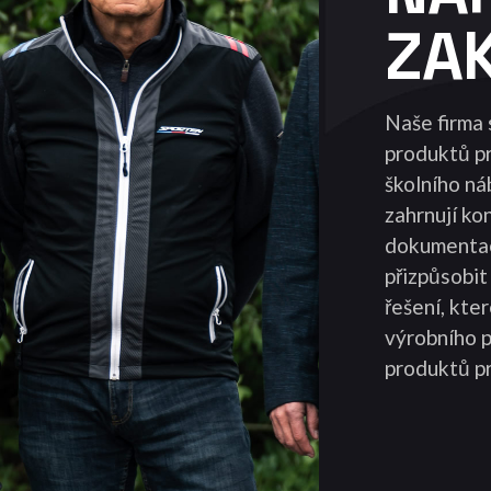
ZA
Naše firma 
produktů pr
školního ná
zahrnují ko
dokumentace
přizpůsobit
řešení, kte
výrobního p
produktů p