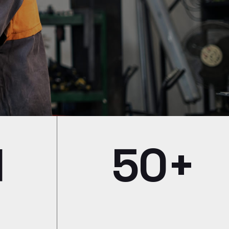
1
50+