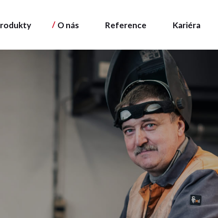
rodukty
O nás
Reference
Kariéra
 vývoj
prava
j
a