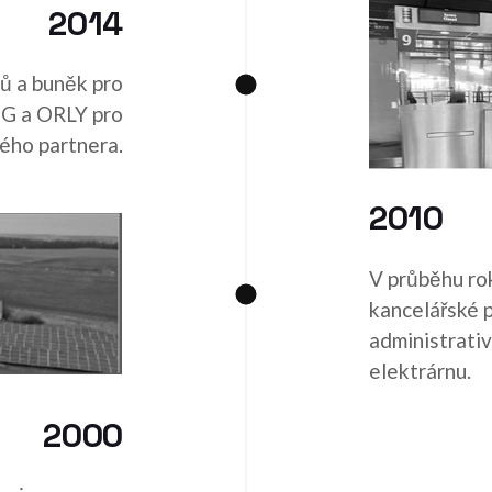
2014
tů a buněk pro
DG a ORLY pro
ého partnera.
2010
V průběhu rok
kancelářské p
administrati
elektrárnu.
2000