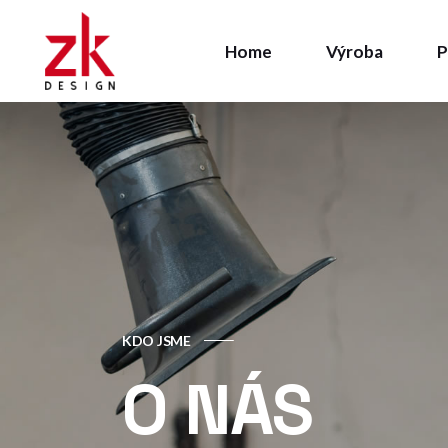
Home
Výroba
P
Konstrukce /
Kovovýroba
Stolárna
Povrchová ú
Konstrukce / vývo
Kovovýroba
Stolárna
Povrchová úprav
KDO JSME
O NÁS