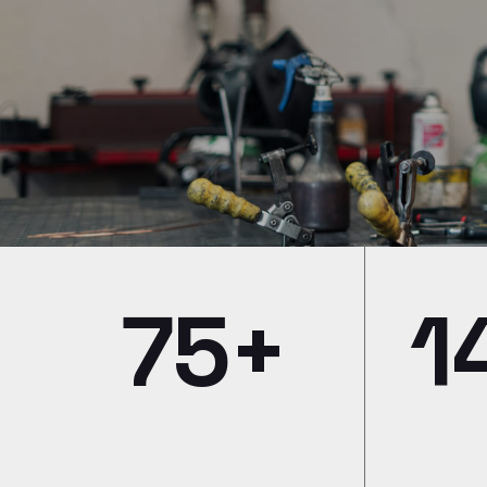
75+
1