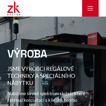
VÝROBA
JSME VÝROBCI REGÁLOVÉ
TECHNIKY A SPECIÁLNÍHO
NÁBYTKU
Nabízíme široké spektrum služeb, které
zahrnují konzultaci s klienty, tvorbu