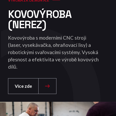
VÝROBA ZK DESIGN A.S.
KOVOVÝROBA
(NEREZ)
Kovovýroba s moderními CNC stroji
(laser, vysekávačka, ohraňovací lisy) a
robotickými svařovacími systémy. Vysoká
přesnost a efektivita ve výrobě kovových
dílů.
Více zde