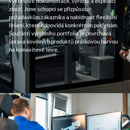
výkresové dokumentace, výrobu, a expedici
zboží. Jsme schopni se přizpůsobit
požadavkům zákazníka a nabídnout flexibilní
řešení, které odpovídá konkrétním potřebám.
Součástí výrobního portfolia je povrchová
úprava kovových produktů práškovou barvou
na komaxitové lince.