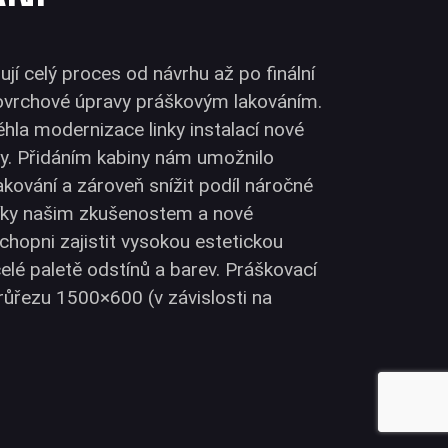
jí celý proces od návrhu až po finální
ovrchové úpravy práškovým lakováním.
hla modernizace linky instalací nové
y. Přidáním kabiny nám umožnilo
lakování a zároveň snížit podíl náročné
íky našim zkušenostem a nové
chopni zajistit vysokou estetickou
celé paletě odstínů a barev. Práškovací
průřezu 1500×600 (v závislosti na