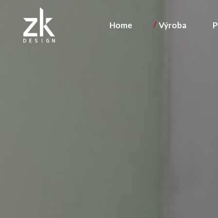
Home
Výroba
P
Konstrukce /
Kovovýroba
Stolárna
Povrchová ú
Konstrukce / vývo
Kovovýroba
Stolárna
Povrchová úprav