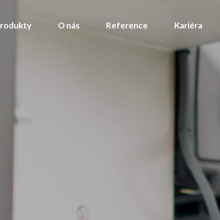
rodukty
O nás
Reference
Kariéra
 vývoj
prava
j
a