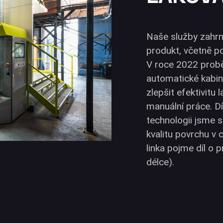
Naše služby zahrnu
produkt, včetně p
V roce 2022 probě
automatické kabin
zlepšit efektivitu 
manuální práce. D
technologii jsme s
kvalitu povrchu v 
linka pojme díl o 
délce).