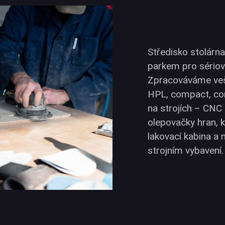
Středisko stolárn
parkem pro sériov
Zpracováváme vešk
HPL, compact, cori
na strojích – CNC 
olepovačky hran, k
lakovací kabina a 
strojním vybavení.