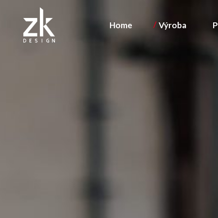
Home
Výroba
P
Konstrukce /
Kovovýroba
Stolárna
Povrchová ú
Konstrukce / vývo
Kovovýroba
Stolárna
Povrchová úprav