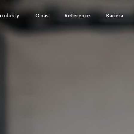
rodukty
O nás
Reference
Kariéra
 vývoj
prava
j
a