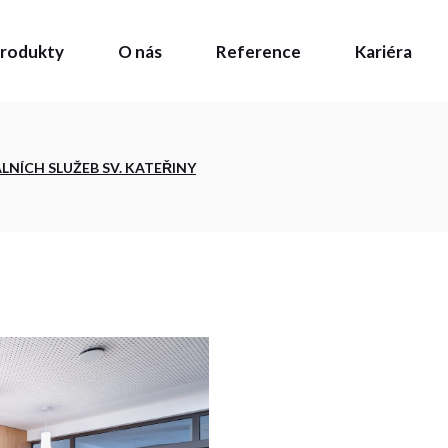
rodukty
O nás
Reference
Kariéra
 vývoj
prava
j
LNÍCH SLUŽEB SV. KATEŘINY
a