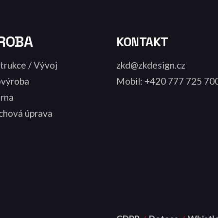
ROBA
KONTAKT
trukce / Vývoj
zkd@zkdesign.cz
výroba
Mobil: +420 777 725 70
árna
chová úprava