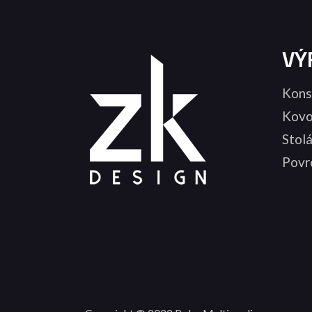
VÝ
Kons
Kovo
Stol
Povr