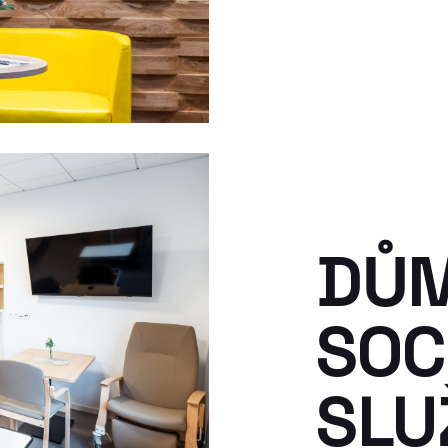
DŮ
SOC
SLU