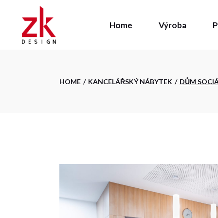
Skip
to
the
Home
Výroba
P
Konstrukce /
content
Kovovýroba
Stolárna
Povrchová ú
Konstrukce / vývo
HOME
KANCELÁŘSKÝ NÁBYTEK
DŮM SOCIÁ
Kovovýroba
Stolárna
Povrchová úprav