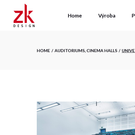
Skip
to
the
Home
Výroba
P
Konstrukce /
content
Kovovýroba
Stolárna
Povrchová ú
Konstrukce / vývo
HOME
AUDITORIUMS, CINEMA HALLS
UNIVE
Kovovýroba
Stolárna
Povrchová úprav