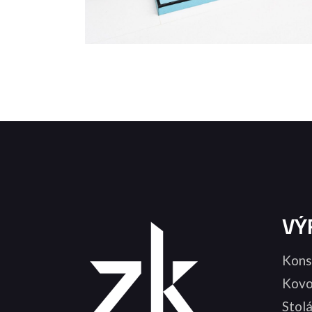
VÝ
Kons
Kovo
Stol