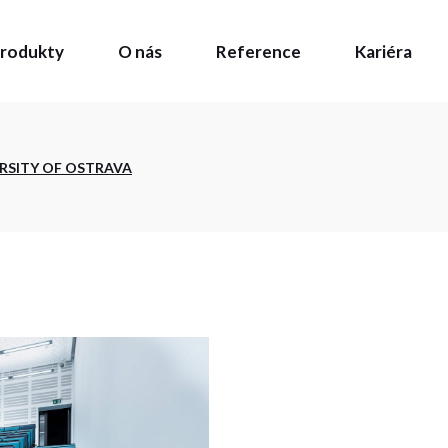
rodukty
O nás
Reference
Kariéra
 vývoj
prava
j
RSITY OF OSTRAVA
a