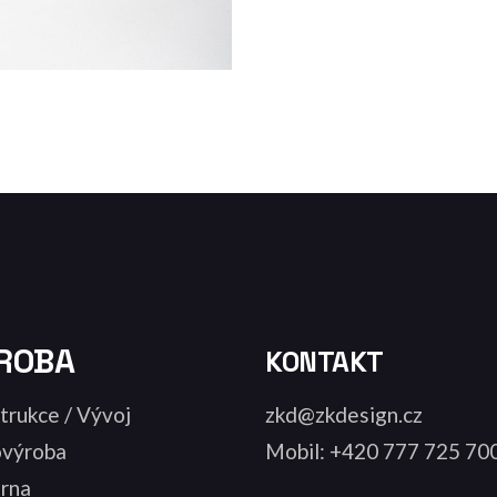
ROBA
KONTAKT
trukce / Vývoj
zkd@zkdesign.cz
výroba
Mobil: +420 777 725 70
árna