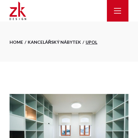
Skip
to
the
content
HOME
KANCELÁŘSKÝ NÁBYTEK
UPOL