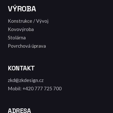
VÝROBA
Konstrukce / Vývoj
Kovovýroba
Stolárna
Povrchová úprava
KONTAKT
zkd@zkdesign.cz
Mobil: +420 777 725 700
ADRESA